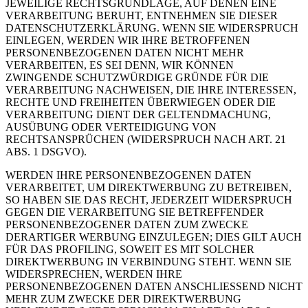
JEWEILIGE RECHTSGRUNDLAGE, AUF DENEN EINE
VERARBEITUNG BERUHT, ENTNEHMEN SIE DIESER
DATENSCHUTZERKLÄRUNG. WENN SIE WIDERSPRUCH
EINLEGEN, WERDEN WIR IHRE BETROFFENEN
PERSONENBEZOGENEN DATEN NICHT MEHR
VERARBEITEN, ES SEI DENN, WIR KÖNNEN
ZWINGENDE SCHUTZWÜRDIGE GRÜNDE FÜR DIE
VERARBEITUNG NACHWEISEN, DIE IHRE INTERESSEN,
RECHTE UND FREIHEITEN ÜBERWIEGEN ODER DIE
VERARBEITUNG DIENT DER GELTENDMACHUNG,
AUSÜBUNG ODER VERTEIDIGUNG VON
RECHTSANSPRÜCHEN (WIDERSPRUCH NACH ART. 21
ABS. 1 DSGVO).
WERDEN IHRE PERSONENBEZOGENEN DATEN
VERARBEITET, UM DIREKTWERBUNG ZU BETREIBEN,
SO HABEN SIE DAS RECHT, JEDERZEIT WIDERSPRUCH
GEGEN DIE VERARBEITUNG SIE BETREFFENDER
PERSONENBEZOGENER DATEN ZUM ZWECKE
DERARTIGER WERBUNG EINZULEGEN; DIES GILT AUCH
FÜR DAS PROFILING, SOWEIT ES MIT SOLCHER
DIREKTWERBUNG IN VERBINDUNG STEHT. WENN SIE
WIDERSPRECHEN, WERDEN IHRE
PERSONENBEZOGENEN DATEN ANSCHLIESSEND NICHT
MEHR ZUM ZWECKE DER DIREKTWERBUNG